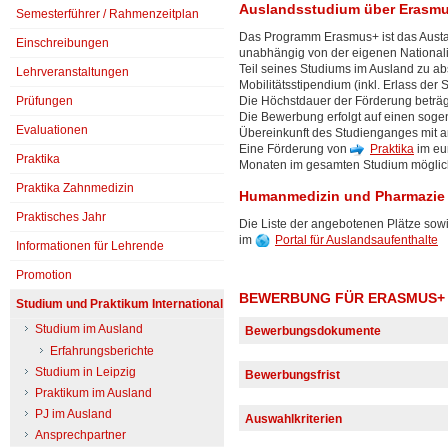
Auslandsstudium über Erasm
Semesterführer / Rahmenzeitplan
Das Programm Erasmus+ ist das Aust
Einschreibungen
unabhängig von der eigenen Nationali
Teil seines Studiums im Ausland zu ab
Lehrveranstaltungen
Mobilitätsstipendium (inkl. Erlass der
Die Höchstdauer der Förderung beträg
Prüfungen
Die Bewerbung erfolgt auf einen sogen
Evaluationen
Übereinkunft des Studienganges mit a
Eine Förderung von
Praktika
im eur
Praktika
Monaten im gesamten Studium möglic
Praktika Zahnmedizin
Humanmedizin und Pharmazie
Praktisches Jahr
Die Liste der angebotenen Plätze sow
im
Portal für Auslandsaufenthalte
Informationen für Lehrende
Promotion
BEWERBUNG FÜR ERASMUS+ S
Studium und Praktikum International
Studium im Ausland
Bewerbungsdokumente
Erfahrungsberichte
Studium in Leipzig
Bewerbungsformular
Bewerbungsfrist
Praktikum im Ausland
Kopie Physikumszeugnis
Bitte senden Sie die vollständige 
PJ im Ausland
Zertifizierter Sprachnachweis, 
Auswahlkriterien
erasmus@medizin.uni-leipzig.de
der Universität Leipzig, TOEFL-Te
Ansprechpartner