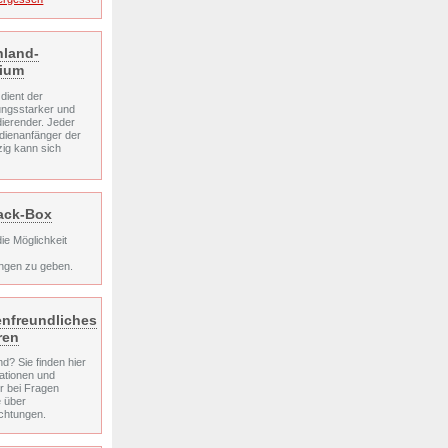
hland-
dium
dient der
ungsstarker und
dierender. Jeder
dienanfänger der
zig kann sich
ack-Box
ie Möglichkeit
ungen zu geben.
enfreundliches
ren
nd? Sie finden hier
mationen und
r bei Fragen
e über
chtungen.