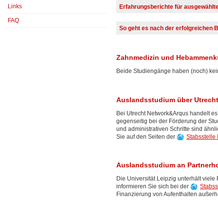
Zertifizierte (kein Abiturzeugni
Links
Erfahrungsberichte für ausgewähl
Partnerhochschule siehe
Port
Die Erfahrungsberichte
finden Sie
FAQ
Physikumsnote
So geht es nach der erfolgreichen 
Sie bekommen von uns eine Email mit 
anzunehmen. Klären Sie dazu bitte un
Zahnmedizin und Hebammenk
Erasmus-Stipendium deckt in der Reg
sprechen Sie ggf. mit Ihrer Familie,
Beide Studiengänge haben (noch) kei
an der Pflege von Angehörigen).
Wir laden jeweils im April alle Nomin
beantworten und Ihnen Hinweise zum
erworbenen Leistungen zu geben.
Auslandsstudium über Utrech
Sie nutzen die Zeit bis zu Ihrem Ausl
Landes- bzw. Regionalsprache. Eine
Bei Utrecht Network&Arqus handelt es
der Universität ist auch das
Auton
gegenseitig bei der Förderung der St
und administrativen Schritte sind äh
Sie auf den Seiten der
Stabsstelle
Auslandsstudium an Partnerh
Die Universität Leipzig unterhält viele
informieren Sie sich bei der
Stabss
Finanzierung von Aufenthalten außerh