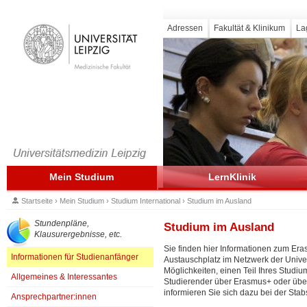
Adressen
Fakultät & Klinikum
La
Mein Studium
LernKlinik
Startseite
›
Mein Studium
›
Studium International
›
Studium im Ausland
Stundenpläne,
Studium im Ausland
Klausurergebnisse, etc.
Sie finden hier Informationen zum E
Informationen für Studienanfänger
Austauschplatz im Netzwerk der Univer
Möglichkeiten, einen Teil Ihres Studi
Allgemeines & Interessantes
Studierender über Erasmus+ oder übe
informieren Sie sich dazu bei der Stabs
Ansprechpartner:innen