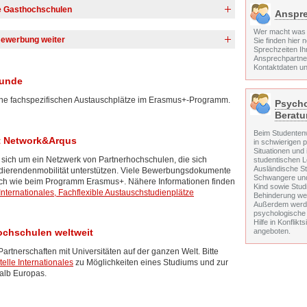
s!) Sprachkenntnisse gemäß Anforderungen der
te Gasthochschulen
Anspre
al für Auslandsaufenthalte
 hier
.
Wer macht was 
Bewerbung weiter
Sie finden hier
Sprechzeiten I
Ansprechpartner
der Zusage eines Platzes und der Bitte, diesen verbindlich
Kontaktdaten un
bedingt im Vorfeld Ihre finanziellen Möglichkeiten (das
unde
el nur einen Teil der Aufwendungen im Ausland ab und
 wenn Sie besondere Verpflichtungen haben (etwa Beteiligung
ne fachspezifischen Austauschplätze im Erasmus+-Programm.
Psych
ierten zu einem Vernetzungs-Treffen ein, um Ihre Fragen zu
Berat
 weiteren Vorgehen und zur Anrechnung von im Ausland
Beim Studentenw
t Network&Arqus
in schwierigen 
andsaufenthalt für die Verbesserung Ihrer Kenntnisse in der
Situationen und 
 Möglichkeit neben den Kursen etwa des Sprachenzentrums
 sich um ein Netzwerk von Partnerhochschulen, die sich
studentischen 
ome Sprachenlernen im Tandem
Ausländische St
udierendenmobilität unterstützen. Viele Bewerbungsdokumente
Schwangere und
nlich wie beim Programm Erasmus+. Nähere Informationen finden
Kind sowie Stud
 Internationales, Fachflexible Austauschstudienplätze
Behinderung we
Außerdem wer
psychologische
Hilfe in Konflikt
angeboten.
ochschulen weltweit
 Partnerschaften mit Universitäten auf der ganzen Welt. Bitte
telle Internationales
zu Möglichkeiten eines Studiums und zur
alb Europas.