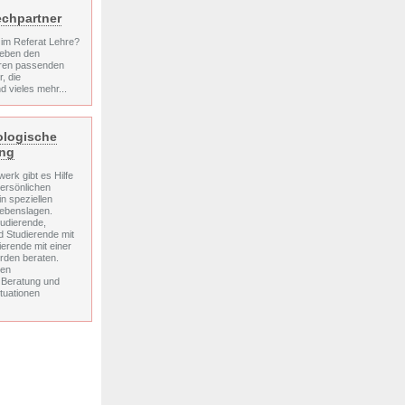
chpartner
im Referat Lehre?
 neben den
hren passenden
, die
d vieles mehr...
ologische
ung
erk gibt es Hilfe
persönlichen
in speziellen
Lebenslagen.
udierende,
 Studierende mit
ierende mit einer
rden beraten.
den
 Beratung und
situationen