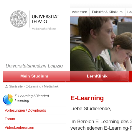
Adressen
Fakultät & Klinikum
La
Mein Studium
LernKlinik
Startseite
›
E-Learning / Mediathek
E-Learning / Blended
E-Learning
Learning
Liebe Studierende,
Vorlesungen / Downloads
Forum
im Bereich E-Learning des 
verschiedenen E-Learning-P
Videokonferenzen