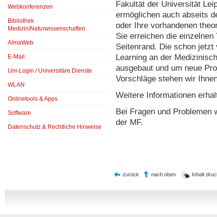
Fakultät der Universität Lei
Webkonferenzen
ermöglichen auch abseits d
Bibliothek
oder Ihre vorhandenen theor
Medizin/Naturwissenschaften
Sie erreichen die einzelnen
AlmaWeb
Seitenrand. Die schon jetzt
Learning an der Medizinisch
E-Mail
ausgebaut und um neue Proj
Uni-Login / Universitäre Dienste
Vorschläge stehen wir Ihnen
WLAN
Weitere Informationen erhal
Onlinetools & Apps
Bei Fragen und Problemen w
Software
der MF.
Datenschutz & Rechtliche Hinweise
zurück
nach oben
Inhalt dru