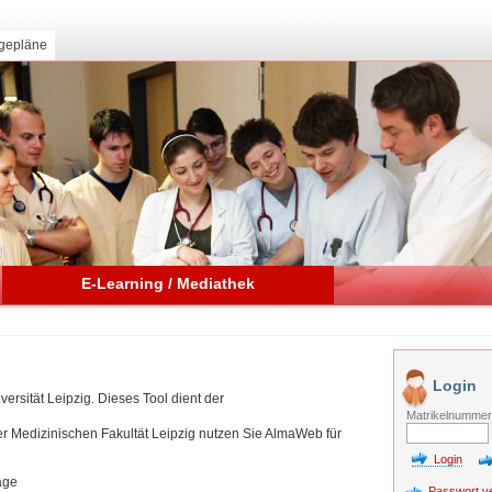
gepläne
E-Learning / Mediathek
Login
ersität Leipzig. Dieses Tool dient der
Matrikelnumme
der Medizinischen Fakultät Leipzig nutzen Sie AlmaWeb für
äge
Passwort v