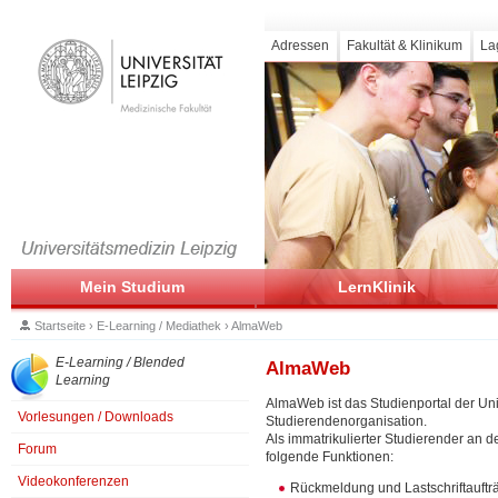
Adressen
Fakultät & Klinikum
La
Mein Studium
LernKlinik
Startseite
›
E-Learning / Mediathek
›
AlmaWeb
E-Learning / Blended
AlmaWeb
Learning
AlmaWeb ist das Studienportal der Univ
Vorlesungen / Downloads
Studierendenorganisation.
Als immatrikulierter Studierender an 
Forum
folgende Funktionen:
Videokonferenzen
Rückmeldung und Lastschriftauftr