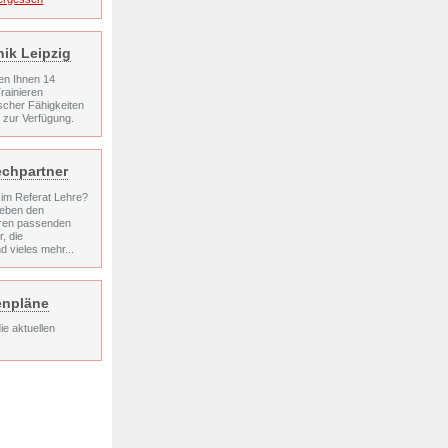
nik Leipzig
en Ihnen 14
rainieren
ischer Fähigkeiten
n zur Verfügung.
chpartner
im Referat Lehre?
 neben den
hren passenden
, die
d vieles mehr...
enpläne
die aktuellen