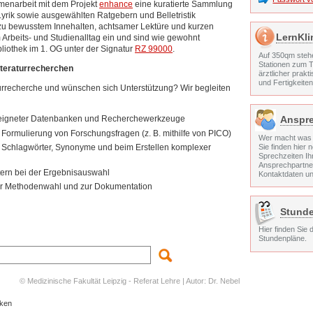
menarbeit mit dem Projekt
enhance
eine kuratierte Sammlung
yrik sowie ausgewählten Ratgebern und Belletristik
zu bewusstem Innehalten, achtsamer Lektüre und kurzen
LernKli
Arbeits- und Studienalltag ein und sind wie gewohnt
ibliothek im 1. OG unter der Signatur
RZ 99000
.
Auf 350qm steh
Stationen zum T
iteraturrecherchen
ärztlicher prakt
und Fertigkeite
turrecherche und wünschen sich Unterstützung? Wir begleiten
Anspre
eeigneter Datenbanken und Recherchewerkzeuge
Formulierung von Forschungsfragen (z. B. mithilfe von PICO)
Wer macht was 
ter Schlagwörter, Synonyme und beim Erstellen komplexer
Sie finden hier
Sprechzeiten I
Ansprechpartner
tern bei der Ergebnisauswahl
Kontaktdaten un
ur Methodenwahl und zur Dokumentation
Stund
Hier finden Sie 
Stundenpläne.
© Medizinische Fakultät Leipzig - Referat Lehre | Autor: Dr. Nebel
cken