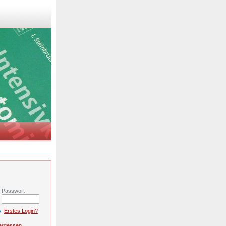
r
Passwort
Erstes Login?
ergessen