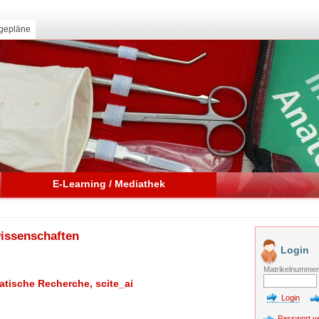
gepläne
E-Learning / Mediathek
wissenschaften
Login
Matrikelnumme
atische Recherche, scite_ai
Passwort v