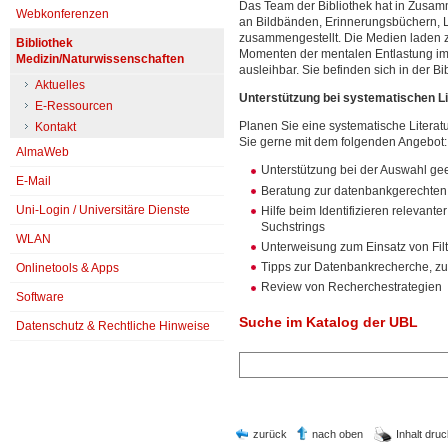
Das Team der Bibliothek hat in Zusam
Webkonferenzen
an Bildbänden, Erinnerungsbüchern, L
zusammengestellt. Die Medien laden 
Bibliothek
Momenten der mentalen Entlastung im 
Medizin/Naturwissenschaften
ausleihbar. Sie befinden sich in der B
Aktuelles
Unterstützung bei systematischen L
E-Ressourcen
Planen Sie eine systematische Litera
Kontakt
Sie gerne mit dem folgenden Angebot:
AlmaWeb
Unterstützung bei der Auswahl g
E-Mail
Beratung zur datenbankgerechten 
Uni-Login / Universitäre Dienste
Hilfe beim Identifizieren relevan
Suchstrings
WLAN
Unterweisung zum Einsatz von Fil
Tipps zur Datenbankrecherche, z
Onlinetools & Apps
Review von Recherchestrategien
Software
Suche im Katalog der UBL
Datenschutz & Rechtliche Hinweise
zurück
nach oben
Inhalt dru