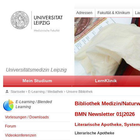
Adressen
Fakultät & Klinikum
La
Mein Studium
LernKlinik
Startseite
›
E-Learning / Mediathek
›
Unsere Bibliothek
E-Learning / Blended
Bibliothek Medizin/Natur
Learning
BMN Newsletter 01|2026
Vorlesungen / Downloads
Literarische Apotheke, System
Forum
Literarische Apotheke
Videokonferenzen