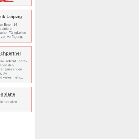
nik Leipzig
en Ihnen 14
rainieren
ischer Fähigkeiten
n zur Verfügung.
chpartner
im Referat Lehre?
 neben den
hren passenden
, die
d vieles mehr...
enpläne
die aktuellen