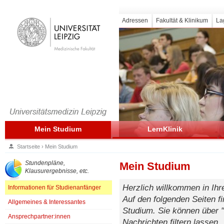
Adressen
Fakultät & Klinikum
La
Mein Studium
LernKlinik
Startseite
›
Mein Studium
Stundenpläne,
Mein Studium
Klausurergebnisse, etc.
Herzlich willkommen in Ihr
Informationen für Studienanfänger
Auf den folgenden Seiten fi
Allgemeines & Interessantes
Studium. Sie können über "
Ansprechpartner:innen
Nachrichten filtern lassen.