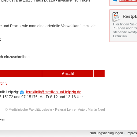
, Liebigstraße 23/25, Haus D, 226 - Invasive Techniken
Restpl
Hier finden Sie 
e und Praxis, wie man eine arterielle Verweilkanüle mittels
7 Tagen noch z
stehende Restpl
Lernklinik.
:
ich einzuschreiben.
Anzahl
rchiv
ik Leipzig:
lernklinik@medizin.uni-leipzig.de
97-15172 und 97-15176, Mo-Fr 8-12 und 13-16 Uhr.
© Medizinische Fakultät Leipzig - Referat Lehre | Autor: Martin Neef
cken
Nutzungsbedingungen
·
Impre