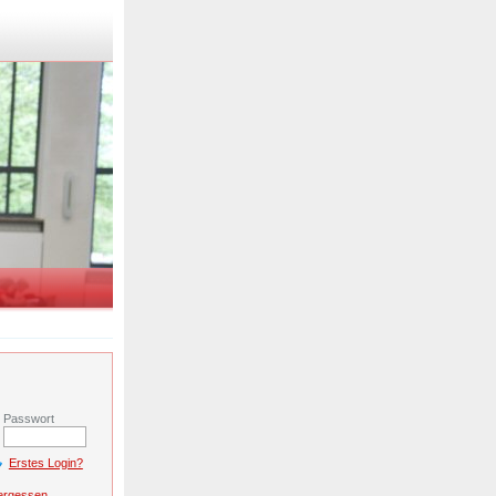
r
Passwort
Erstes Login?
ergessen