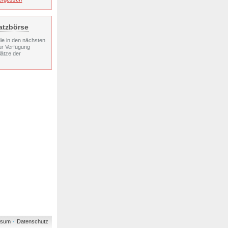
atzbörse
die in den nächsten
ur Verfügung
ätze der
ssum
·
Datenschutz