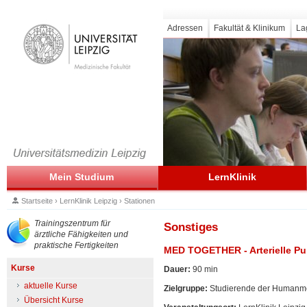
Adressen
Fakultät & Klinikum
La
Mein Studium
LernKlinik
Startseite
›
LernKlinik Leipzig
›
Stationen
Trainingszentrum für
Sonstiges
ärztliche Fähigkeiten und
praktische Fertigkeiten
MED TOGETHER - Arterielle Pu
Kurse
Dauer:
90 min
aktuelle Kurse
Zielgruppe:
Studierende der Humanmed
Übersicht Kurse