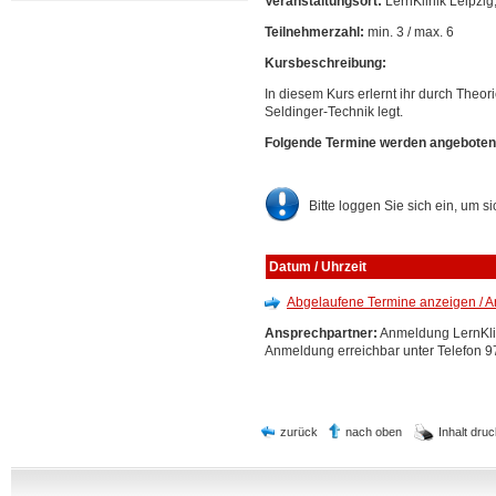
Veranstaltungsort:
LernKlinik Leipzig
Teilnehmerzahl:
min. 3 / max. 6
Kursbeschreibung:
In diesem Kurs erlernt ihr durch Theori
Seldinger-Technik legt.
Folgende Termine werden angeboten
Bitte loggen Sie sich ein, um s
Datum / Uhrzeit
Abgelaufene Termine anzeigen / A
Ansprechpartner:
Anmeldung LernKlin
Anmeldung erreichbar unter Telefon 
zurück
nach oben
Inhalt dru