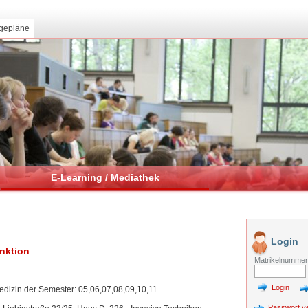
gepläne
E-Learning / Mediathek
Login
nktion
Matrikelnumme
izin der Semester: 05,06,07,08,09,10,11
Passwort v