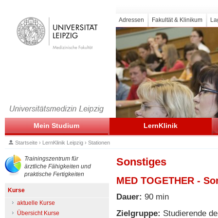
Adressen
Fakultät & Klinikum
La
Mein Studium
LernKlinik
Startseite
›
LernKlinik Leipzig
›
Stationen
Trainingszentrum für
Sonstiges
ärztliche Fähigkeiten und
praktische Fertigkeiten
MED TOGETHER - Sono
Kurse
Dauer:
90 min
aktuelle Kurse
Zielgruppe:
Studierende de
Übersicht Kurse