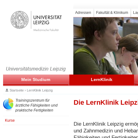
Adressen
Fakultät & Klinikum
La
Mein Studium
LernKlinik
Startseite
›
LernKlinik Leipzig
Trainingszentrum für
Die LernKlinik Leipz
ärztliche Fähigkeiten und
praktische Fertigkeiten
Kurse
Die LernKlinik Leipzig ermö
und Zahnmedizin und Hebam
Fähigkeiten und Fertigkeite