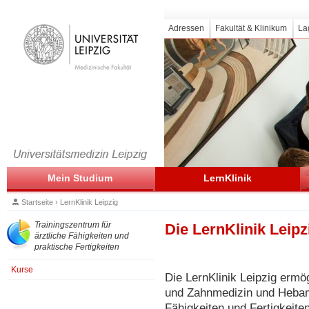
Adressen
Fakultät & Klinikum
La
Mein Studium
LernKlinik
Startseite
›
LernKlinik Leipzig
Trainingszentrum für
Die LernKlinik Leipz
ärztliche Fähigkeiten und
praktische Fertigkeiten
Kurse
Die LernKlinik Leipzig ermö
und Zahnmedizin und Hebam
Fähigkeiten und Fertigkeite